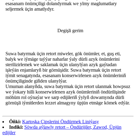
esasanam önümçiligi dolandyrmak we ylmy maglumatlary
seljermek üçin amatlydyr.
Degişli gerim
Suwa batyrmak üçin retort miweler, gök önümler, et, guş eti,
balyk we iýmäge taýýar naharlar ýaly dürli azyk önümlerini
sterilizirlemek we saklamak üçin ulanylýan azyk gaýtadan
işleýän enjamlaryň bir görnüşidir. Suwa batyrmak üçin retort
iýmit senagatynda, esasanam konserwirlenen azyk önümleriniň
önümçiliginde giňden ulanylýar.
Umuman alanyňda, suwa batyrmak üçin retort ulanmak howpsuz
we ýokary hilli konserwirlenen azyk önümleriniň öndürilişinde
möhüm rol oýnaýar we sarp edijileriň ýylyň dowamynda dürli
görnüşli iýmitlerden lezzet almagyny üpjün etmäge kömek edýär.
Öňki:
Kartoşka Çipslerini Öndürmek Liniýasy
Indiki:
Söwda aýlawly retort – Öndürijiler, Zawod, Üpjün
edijiler