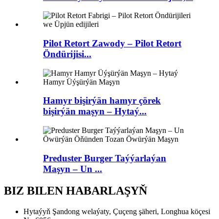
Pilot Retort Zawody – Pilot Retort
Öndürijisi...
Hamyr bişirýän hamyr çörek
bişirýän maşyn – Hytaý...
Preduster Burger Taýýarlaýan
Maşyn – Un ...
BIZ BILEN HABARLAŞYŇ
Hytaýyň Şandong welaýaty, Çuçeng şäheri, Longhua köçesi