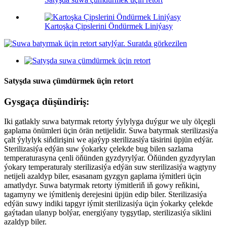
Kartoşka Çipslerini Öndürmek Liniýasy
Satyşda suwa çümdürmek üçin retort
Gysgaça düşündiriş:
Iki gatlakly suwa batyrmak retorty ýylylyga duýgur we uly ölçegli
gaplama önümleri üçin örän netijelidir. Suwa batyrmak sterilizasiýa
çalt ýylylyk siňdirişini we ajaýyp sterilizasiýa täsirini üpjün edýär.
Sterilizasiýa edýän suw ýokarky çelekde bug bilen sazlama
temperaturasyna çenli öňünden gyzdyrylýar. Öňünden gyzdyrylan
ýokary temperaturaly sterilizasiýa edýän suw sterilizasiýa wagtyny
netijeli azaldyp biler, esasanam gyzgyn gaplama iýmitleri üçin
amatlydyr. Suwa batyrmak retorty iýmitleriň iň gowy reňkini,
tagamyny we iýmitleniş derejesini üpjün edip biler. Sterilizasiýa
edýän suwy indiki tapgyr iýmit sterilizasiýa üçin ýokarky çelekde
gaýtadan ulanyp bolýar, energiýany tygşytlap, sterilizasiýa siklini
azaldyp biler.