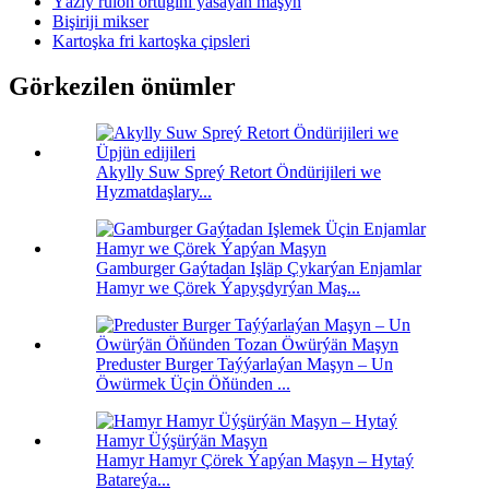
Ýazly rulon örtügini ýasaýan maşyn
Bişiriji mikser
Kartoşka fri kartoşka çipsleri
Görkezilen önümler
Akylly Suw Spreý Retort Öndürijileri we
Hyzmatdaşlary...
Gamburger Gaýtadan Işläp Çykarýan Enjamlar
Hamyr we Çörek Ýapyşdyrýan Maş...
Preduster Burger Taýýarlaýan Maşyn – Un
Öwürmek Üçin Öňünden ...
Hamyr Hamyr Çörek Ýapýan Maşyn – Hytaý
Batareýa...