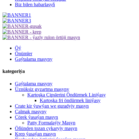
Biz bilen habarlaşyň
Öý
Önümler
Gaýtalama maşyny
kategoriýa
Gaýtalama maşyny
Üznüksiz gyzartma maşyny
Kartoşka Çipslerini Öndürmek Liniýasy
Kartoşka fri öndürmek liniýasy
Crate kir ýuwýan we guradyjy maşyn
Çalmak maşyny
Çörek ýasaýan maşyn
Patty Formalaýjy Maşyn
Öňünden tozan çykaryjy maşyn
Krep ýasaýan maşyn