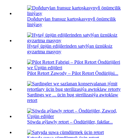
Doňdurylan fransuz kartoşkasynyň önümçilik
liniýasy
Hytaý üpjün edijilerinden satylýan üznüksiz
gyzartma maşyny
Pilot Retort Zawody – Pilot Retort Öndürijisi...
Sardings we ... üçin bug sterilizasiýa awtoklaw
retort
Söwda aýlawly retort – Öndürijiler, faktlar...
Satyşda suwa çümdürmek üçin retort