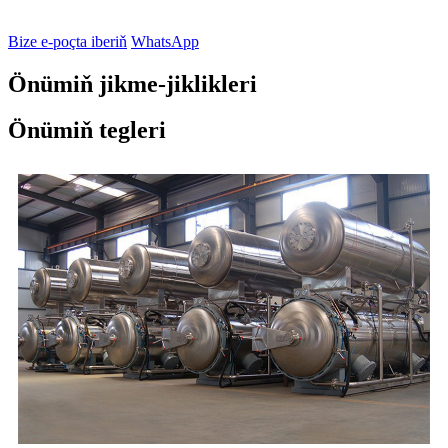
Bize e-poçta iberiň
WhatsApp
Önümiň jikme-jiklikleri
Önümiň tegleri