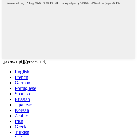
[javascript]
[/javascript]
English
French
German
Portuguese
Spanish
Russian
Japanese
Korean
Arabic
Irish
Greek
Turkish