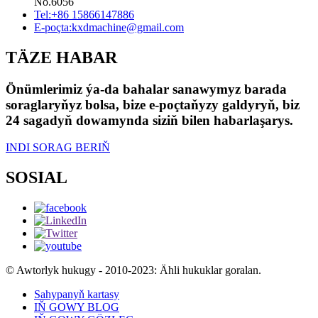
No.6056
Tel:
+86 15866147886
E-poçta:
kxdmachine@gmail.com
TÄZE HABAR
Önümlerimiz ýa-da bahalar sanawymyz barada
soraglaryňyz bolsa, bize e-poçtaňyzy galdyryň, biz
24 sagadyň dowamynda siziň bilen habarlaşarys.
INDI SORAG BERIŇ
SOSIAL
© Awtorlyk hukugy - 2010-2023: Ähli hukuklar goralan.
Sahypanyň kartasy
IŇ GOWY BLOG