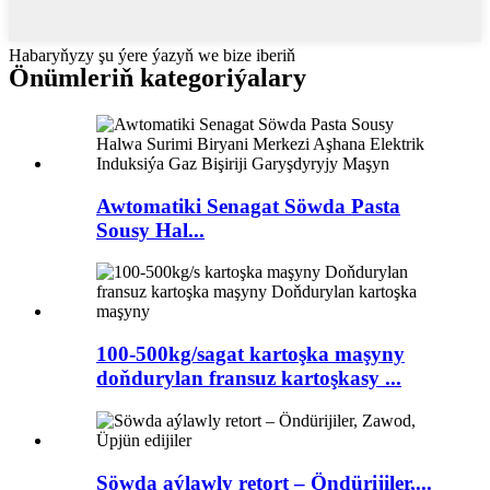
Habaryňyzy şu ýere ýazyň we bize iberiň
Önümleriň kategoriýalary
Awtomatiki Senagat Söwda Pasta
Sousy Hal...
100-500kg/sagat kartoşka maşyny
doňdurylan fransuz kartoşkasy ...
Söwda aýlawly retort – Öndürijiler,...