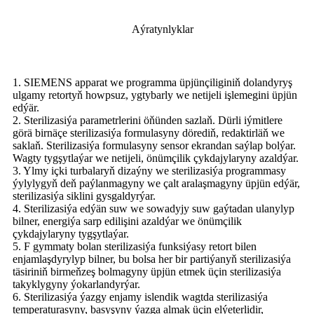
Aýratynlyklar
1. SIEMENS apparat we programma üpjünçiliginiň dolandyryş
ulgamy retortyň howpsuz, ygtybarly we netijeli işlemegini üpjün
edýär.
2. Sterilizasiýa parametrlerini öňünden sazlaň. Dürli iýmitlere
görä birnäçe sterilizasiýa formulasyny dörediň, redaktirläň we
saklaň. Sterilizasiýa formulasyny sensor ekrandan saýlap bolýar.
Wagty tygşytlaýar we netijeli, önümçilik çykdajylaryny azaldýar.
3. Ylmy içki turbalaryň dizaýny we sterilizasiýa programmasy
ýylylygyň deň paýlanmagyny we çalt aralaşmagyny üpjün edýär,
sterilizasiýa siklini gysgaldyrýar.
4. Sterilizasiýa edýän suw we sowadyjy suw gaýtadan ulanylyp
bilner, energiýa sarp edilişini azaldýar we önümçilik
çykdajylaryny tygşytlaýar.
5. F gymmaty bolan sterilizasiýa funksiýasy retort bilen
enjamlaşdyrylyp bilner, bu bolsa her bir partiýanyň sterilizasiýa
täsiriniň birmeňzeş bolmagyny üpjün etmek üçin sterilizasiýa
takyklygyny ýokarlandyrýar.
6. Sterilizasiýa ýazgy enjamy islendik wagtda sterilizasiýa
temperaturasyny, basyşyny ýazga almak üçin elýeterlidir,