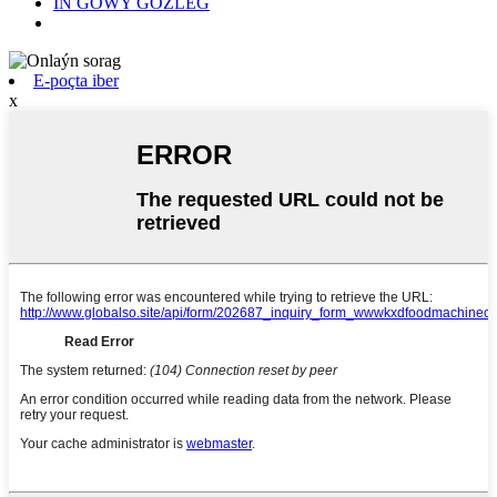
IŇ GOWY GÖZLEG
E-poçta iber
x