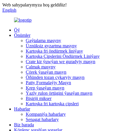
Web sahypalarymyza hoş geldiňiz!
English
Öý
Önümler
Gaýtalama maşyny
Üznüksiz gyzartma maşyny
Kartoşka fri öndürmek liniýasy
Kartoşka Çipslerini Öndürmek Liniýasy
Crate kir ýuwýan we guradyjy maşyn
Çalmak maşyny
Çörek ýasaýan maşyn
Öňünden tozan çykaryjy maşyn
Patty Formalaýjy Maşyn
Krep ýasaýan maşyn
Ýazly rulon örtügini ýasaýan maşyn
Bişiriji mikser
Kartoşka fri kartoşka çipsleri
Habarlar
Kompaniýa habarlary
Senagat habarlary
Biz barada
Köplenç soralýan soraglar