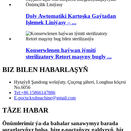
Doly Awtomatiki Kartoşka Gaýtadan
Işlemek Liniýasy – ...
Konserwlenen haýwan iýmiti
sterilizatory Retort maşyny bugly ...
BIZ BILEN HABARLAŞYŇ
Hytaýyň Şandong welaýaty, Çuçeng şäheri, Longhua köçesi
No.6056
Tel:
+86 15866147886
E-poçta:
kxdmachine@gmail.com
TÄZE HABAR
Önümlerimiz ýa-da bahalar sanawymyz barada
soraglaryňyz bolsa, bize e-poçtaňyzy galdyryň, biz