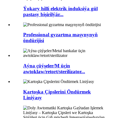
Ýokary hilli elektrik induksiýa gül
pastasy bişirilýär...
Professional gyzartma maşynynyň
öndürijisi
Aýna çüýşeler/M üçin
awtoklaw/retort/sterilizator...
Kartoşka Çipslerini Öndürmek
Liniýasy