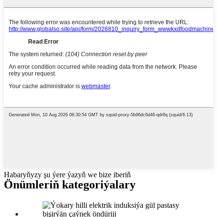
Habaryňyzy şu ýere ýazyň we bize iberiň
Önümleriň kategoriýalary