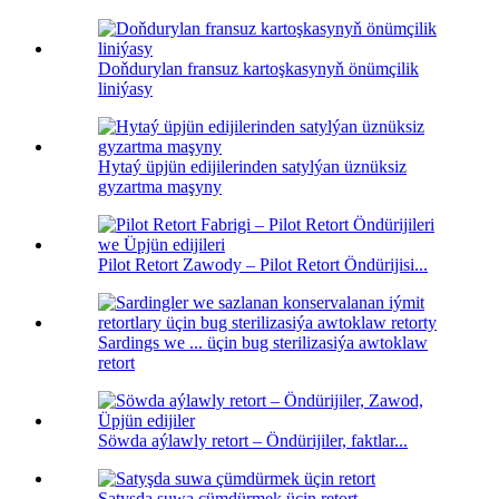
Doňdurylan fransuz kartoşkasynyň önümçilik
liniýasy
Hytaý üpjün edijilerinden satylýan üznüksiz
gyzartma maşyny
Pilot Retort Zawody – Pilot Retort Öndürijisi...
Sardings we ... üçin bug sterilizasiýa awtoklaw
retort
Söwda aýlawly retort – Öndürijiler, faktlar...
Satyşda suwa çümdürmek üçin retort