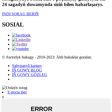
24 sagadyň dowamynda siziň bilen habarlaşarys.
INDI SORAG BERIŇ
SOSIAL
© Awtorlyk hukugy - 2010-2023: Ähli hukuklar goralan.
Sahypanyň kartasy
IŇ GOWY BLOG
IŇ GOWY GÖZLEG
E-poçta iber
x