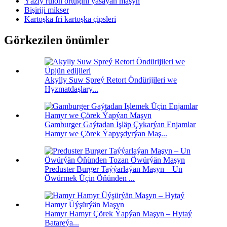
Ýazly rulon örtügini ýasaýan maşyn
Bişiriji mikser
Kartoşka fri kartoşka çipsleri
Görkezilen önümler
Akylly Suw Spreý Retort Öndürijileri we
Hyzmatdaşlary...
Gamburger Gaýtadan Işläp Çykarýan Enjamlar
Hamyr we Çörek Ýapyşdyrýan Maş...
Preduster Burger Taýýarlaýan Maşyn – Un
Öwürmek Üçin Öňünden ...
Hamyr Hamyr Çörek Ýapýan Maşyn – Hytaý
Batareýa...