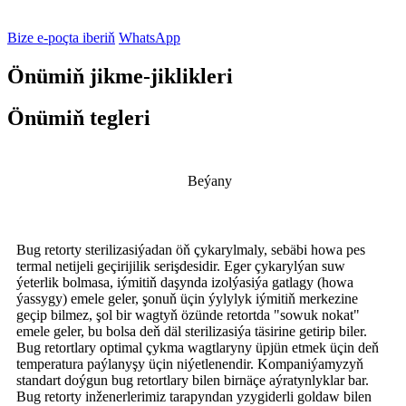
Bize e-poçta iberiň
WhatsApp
Önümiň jikme-jiklikleri
Önümiň tegleri
Beýany
Bug retorty sterilizasiýadan öň çykarylmaly, sebäbi howa pes
termal netijeli geçirijilik serişdesidir. Eger çykarylýan suw
ýeterlik bolmasa, iýmitiň daşynda izolýasiýa gatlagy (howa
ýassygy) emele geler, şonuň üçin ýylylyk iýmitiň merkezine
geçip bilmez, şol bir wagtyň özünde retortda "sowuk nokat"
emele geler, bu bolsa deň däl sterilizasiýa täsirine getirip biler.
Bug retortlary optimal çykma wagtlaryny üpjün etmek üçin deň
temperatura paýlanyşy üçin niýetlenendir. Kompaniýamyzyň
standart doýgun bug retortlary bilen birnäçe aýratynlyklar bar.
Bug retorty inženerlerimiz tarapyndan yzygiderli goldaw bilen