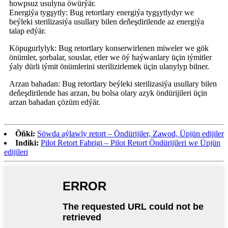
howpsuz usulyna öwürýär.
Energiýa tygşytly: Bug retortlary energiýa tygşytlydyr we
beýleki sterilizasiýa usullary bilen deňeşdirilende az energiýa
talap edýär.
Köpugurlylyk: Bug retortlary konserwirlenen miweler we gök
önümler, şorbalar, souslar, etler we öý haýwanlary üçin iýmitler
ýaly dürli iýmit önümlerini sterilizirlemek üçin ulanylyp bilner.
Arzan bahadan: Bug retortlary beýleki sterilizasiýa usullary bilen
deňeşdirilende has arzan, bu bolsa olary azyk öndürijileri üçin
arzan bahadan çözüm edýär.
Öňki:
Söwda aýlawly retort – Öndürijiler, Zawod, Üpjün edijiler
Indiki:
Pilot Retort Fabrigi – Pilot Retort Öndürijileri we Üpjün
edijileri