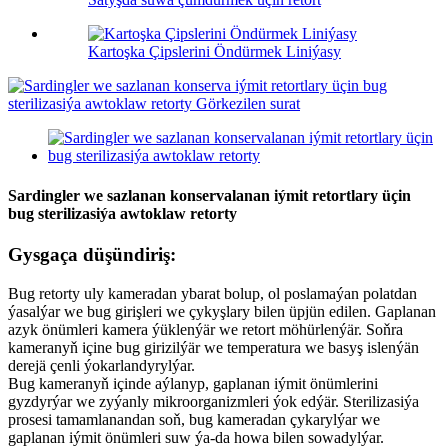
Kartoşka Çipslerini Öndürmek Liniýasy
Sardingler we sazlanan konservalanan iýmit retortlary üçin
bug sterilizasiýa awtoklaw retorty
Gysgaça düşündiriş:
Bug retorty uly kameradan ybarat bolup, ol poslamaýan polatdan
ýasalýar we bug girişleri we çykyşlary bilen üpjün edilen. Gaplanan
azyk önümleri kamera ýüklenýär we retort möhürlenýär. Soňra
kameranyň içine bug girizilýär we temperatura we basyş islenýän
derejä çenli ýokarlandyrylýar.
Bug kameranyň içinde aýlanyp, gaplanan iýmit önümlerini
gyzdyrýar we zyýanly mikroorganizmleri ýok edýär. Sterilizasiýa
prosesi tamamlanandan soň, bug kameradan çykarylýar we
gaplanan iýmit önümleri suw ýa-da howa bilen sowadylýar.