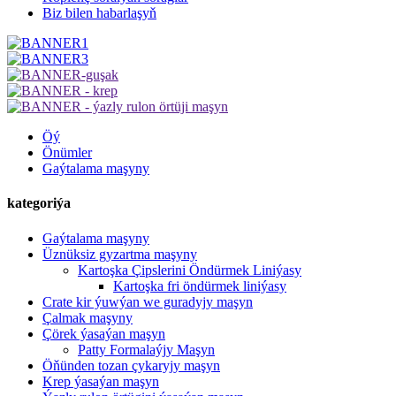
Biz bilen habarlaşyň
Öý
Önümler
Gaýtalama maşyny
kategoriýa
Gaýtalama maşyny
Üznüksiz gyzartma maşyny
Kartoşka Çipslerini Öndürmek Liniýasy
Kartoşka fri öndürmek liniýasy
Crate kir ýuwýan we guradyjy maşyn
Çalmak maşyny
Çörek ýasaýan maşyn
Patty Formalaýjy Maşyn
Öňünden tozan çykaryjy maşyn
Krep ýasaýan maşyn