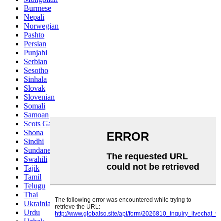
Burmese
Nepali
Norwegian
Pashto
Persian
Punjabi
Serbian
Sesotho
Sinhala
Slovak
Slovenian
Somali
Samoan
Scots Gaelic
Shona
Sindhi
Sundanese
Swahili
Tajik
Tamil
Telugu
Thai
Ukrainian
Urdu