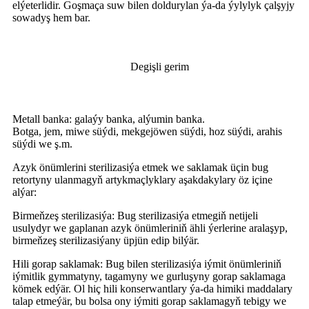
elýeterlidir. Goşmaça suw bilen doldurylan ýa-da ýylylyk çalşyjy
sowadyş hem bar.
Degişli gerim
Metall banka: galaýy banka, alýumin banka.
Botga, jem, miwe süýdi, mekgejöwen süýdi, hoz süýdi, arahis
süýdi we ş.m.
Azyk önümlerini sterilizasiýa etmek we saklamak üçin bug
retortyny ulanmagyň artykmaçlyklary aşakdakylary öz içine
alýar:
Birmeňzeş sterilizasiýa: Bug sterilizasiýa etmegiň netijeli
usulydyr we gaplanan azyk önümleriniň ähli ýerlerine aralaşyp,
birmeňzeş sterilizasiýany üpjün edip bilýär.
Hili gorap saklamak: Bug bilen sterilizasiýa iýmit önümleriniň
iýmitlik gymmatyny, tagamyny we gurluşyny gorap saklamaga
kömek edýär. Ol hiç hili konserwantlary ýa-da himiki maddalary
talap etmeýär, bu bolsa ony iýmiti gorap saklamagyň tebigy we