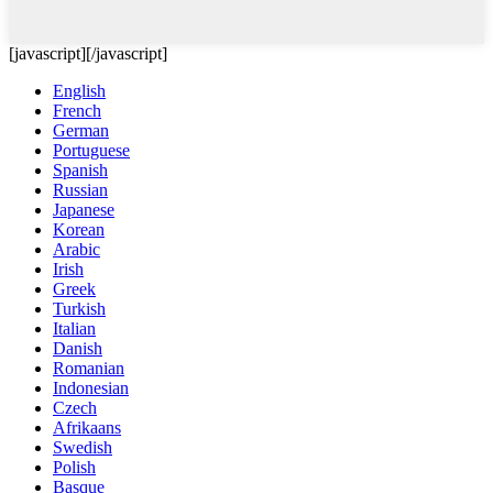
[javascript]
[/javascript]
English
French
German
Portuguese
Spanish
Russian
Japanese
Korean
Arabic
Irish
Greek
Turkish
Italian
Danish
Romanian
Indonesian
Czech
Afrikaans
Swedish
Polish
Basque