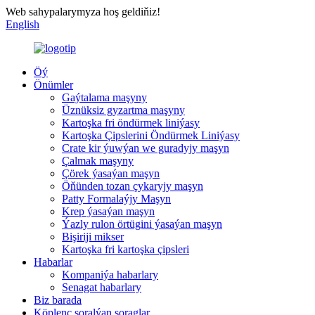
Web sahypalarymyza hoş geldiňiz!
English
Öý
Önümler
Gaýtalama maşyny
Üznüksiz gyzartma maşyny
Kartoşka fri öndürmek liniýasy
Kartoşka Çipslerini Öndürmek Liniýasy
Crate kir ýuwýan we guradyjy maşyn
Çalmak maşyny
Çörek ýasaýan maşyn
Öňünden tozan çykaryjy maşyn
Patty Formalaýjy Maşyn
Krep ýasaýan maşyn
Ýazly rulon örtügini ýasaýan maşyn
Bişiriji mikser
Kartoşka fri kartoşka çipsleri
Habarlar
Kompaniýa habarlary
Senagat habarlary
Biz barada
Köplenç soralýan soraglar