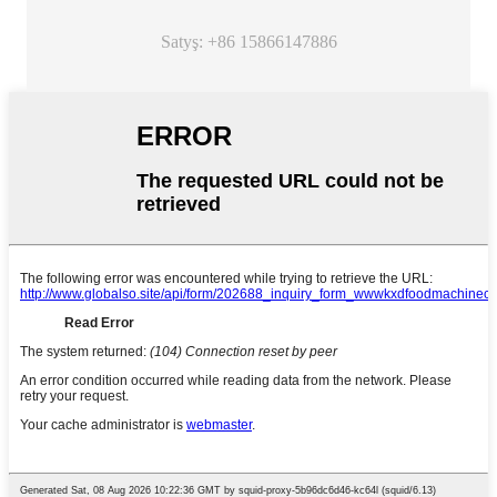
Satyş: +86 15866147886