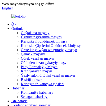
Web sahypalarymyza hoş geldiňiz!
English
Öý
Önümler
Gaýtalama maşyny
Üznüksiz gyzartma maşyny
Kartoşka fri öndürmek liniýasy
Kartoşka Çipslerini Öndürmek Liniýasy
Crate kir ýuwýan we guradyjy maşyn
Çalmak maşyny
Çörek ýasaýan maşyn
Öňünden tozan çykaryjy maşyn
Patty Formalaýjy Maşyn
Krep ýasaýan maşyn
Ýazly rulon örtügini ýasaýan maşyn
Bişiriji mikser
Kartoşka fri kartoşka çipsleri
Habarlar
Kompaniýa habarlary
Senagat habarlary
Biz barada
Köplenç soralýan soraglar