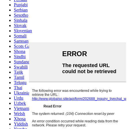
Punjabi
Serbian
Sesotho
Sinhala
Slovak
Slovenian
Somali
Samoan
Scots Gaelic
Shona
Sindhi
Sundanese
Swahili
Tajik
Tamil
Telugu
Thai
Ukrainian
Urdu
Uzbek
Vietnamese
Welsh
Xhosa
Yiddish