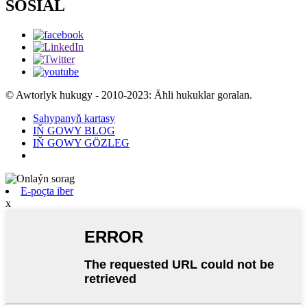
SOSIAL
© Awtorlyk hukugy - 2010-2023: Ähli hukuklar goralan.
Sahypanyň kartasy
IŇ GOWY BLOG
IŇ GOWY GÖZLEG
E-poçta iber
x