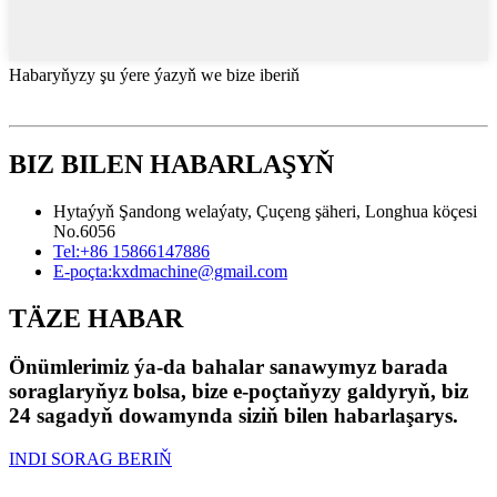
Habaryňyzy şu ýere ýazyň we bize iberiň
BIZ BILEN HABARLAŞYŇ
Hytaýyň Şandong welaýaty, Çuçeng şäheri, Longhua köçesi
No.6056
Tel:
+86 15866147886
E-poçta:
kxdmachine@gmail.com
TÄZE HABAR
Önümlerimiz ýa-da bahalar sanawymyz barada
soraglaryňyz bolsa, bize e-poçtaňyzy galdyryň, biz
24 sagadyň dowamynda siziň bilen habarlaşarys.
INDI SORAG BERIŇ