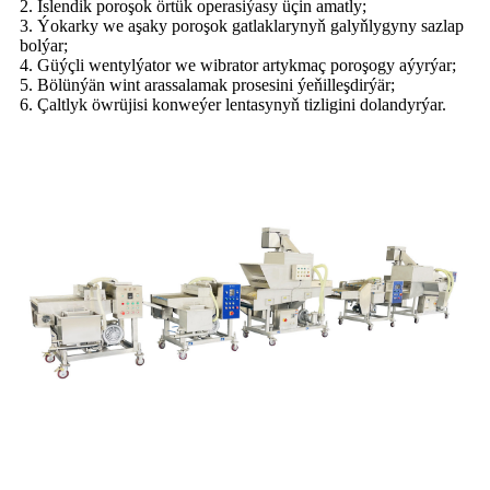
2. Islendik poroşok örtük operasiýasy üçin amatly;
3. Ýokarky we aşaky poroşok gatlaklarynyň galyňlygyny sazlap
bolýar;
4. Güýçli wentylýator we wibrator artykmaç poroşogy aýyrýar;
5. Bölünýän wint arassalamak prosesini ýeňilleşdirýär;
6. Çaltlyk öwrüjisi konweýer lentasynyň tizligini dolandyrýar.