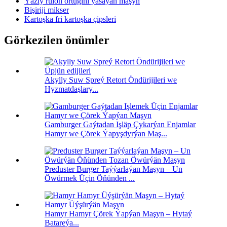
Ýazly rulon örtügini ýasaýan maşyn
Bişiriji mikser
Kartoşka fri kartoşka çipsleri
Görkezilen önümler
Akylly Suw Spreý Retort Öndürijileri we
Hyzmatdaşlary...
Gamburger Gaýtadan Işläp Çykarýan Enjamlar
Hamyr we Çörek Ýapyşdyrýan Maş...
Preduster Burger Taýýarlaýan Maşyn – Un
Öwürmek Üçin Öňünden ...
Hamyr Hamyr Çörek Ýapýan Maşyn – Hytaý
Batareýa...