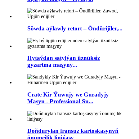
Söwda aýlawly retort – Öndürijiler,...
Hytaýdan satylýan üznüksiz
gyzartma maşyny...
Crate Kir Ýuwujy we Guradyjy
Maşyn - Professional Su...
Doňdurylan fransuz kartoşkasynyň
önümçilik liniýasy