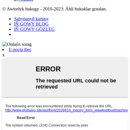
© Awtorlyk hukugy - 2010-2023: Ähli hukuklar goralan.
Sahypanyň kartasy
IŇ GOWY BLOG
IŇ GOWY GÖZLEG
E-poçta iber
x