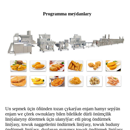
Programma meýdanlary
Un sepmek üçin öňünden tozan çykarýan enjam hamyr sepýän
enjam we çörek ownuklary bilen bilelikde dürli önümçilik
liniýalaryny döretmek üçin ulanylýar: etli pirog öndürmek
liniýasy, towuk naggetlerini öndürmek liniýasy, towuk buduny
öndürmek liniýasy, duzlanan gyrymsy towuk öndürmek liniýasy