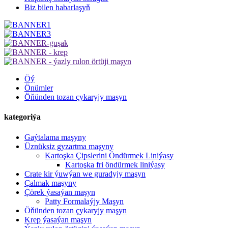
Biz bilen habarlaşyň
Öý
Önümler
Öňünden tozan çykaryjy maşyn
kategoriýa
Gaýtalama maşyny
Üznüksiz gyzartma maşyny
Kartoşka Çipslerini Öndürmek Liniýasy
Kartoşka fri öndürmek liniýasy
Crate kir ýuwýan we guradyjy maşyn
Çalmak maşyny
Çörek ýasaýan maşyn
Patty Formalaýjy Maşyn
Öňünden tozan çykaryjy maşyn
Krep ýasaýan maşyn