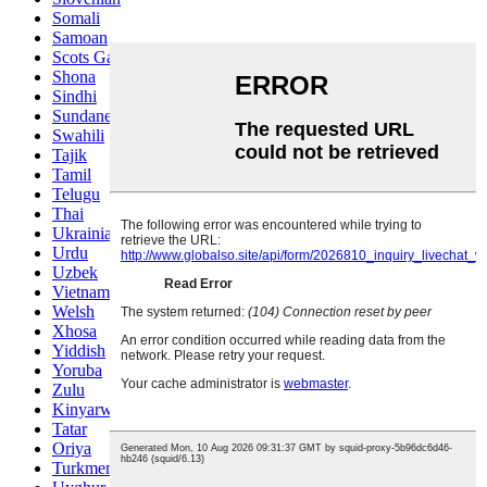
Somali
Samoan
Scots Gaelic
Shona
Sindhi
Sundanese
Swahili
Tajik
Tamil
Telugu
Thai
Ukrainian
Urdu
Uzbek
Vietnamese
Welsh
Xhosa
Yiddish
Yoruba
Zulu
Kinyarwanda
Tatar
Oriya
Turkmen