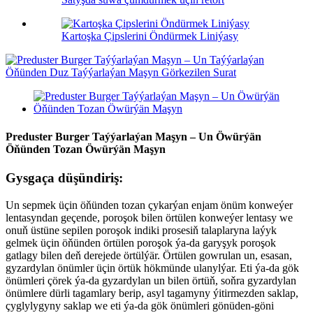
Kartoşka Çipslerini Öndürmek Liniýasy
Preduster Burger Taýýarlaýan Maşyn – Un Öwürýän
Öňünden Tozan Öwürýän Maşyn
Gysgaça düşündiriş:
Un sepmek üçin öňünden tozan çykarýan enjam önüm konweýer
lentasyndan geçende, poroşok bilen örtülen konweýer lentasy we
onuň üstüne sepilen poroşok indiki prosesiň talaplaryna laýyk
gelmek üçin öňünden örtülen poroşok ýa-da garyşyk poroşok
gatlagy bilen deň derejede örtülýär. Örtülen gowrulan un, esasan,
gyzardylan önümler üçin örtük hökmünde ulanylýar. Eti ýa-da gök
önümleri çörek ýa-da gyzardylan un bilen örtüň, soňra gyzardylan
önümlere dürli tagamlary berip, asyl tagamyny ýitirmezden saklap,
çyglylygyny saklap we eti ýa-da gök önümleri gönüden-göni