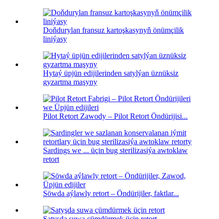
Doňdurylan fransuz kartoşkasynyň önümçilik
liniýasy
Hytaý üpjün edijilerinden satylýan üznüksiz
gyzartma maşyny
Pilot Retort Zawody – Pilot Retort Öndürijisi...
Sardings we ... üçin bug sterilizasiýa awtoklaw
retort
Söwda aýlawly retort – Öndürijiler, faktlar...
Satyşda suwa çümdürmek üçin retort