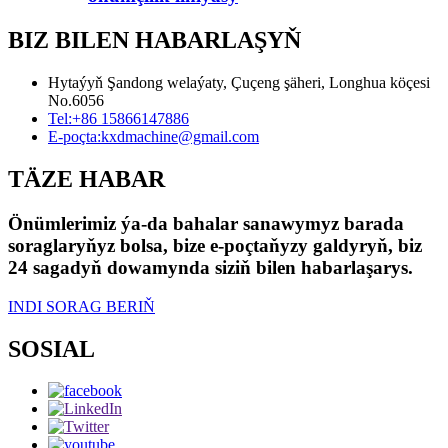
BIZ BILEN HABARLAŞYŇ
Hytaýyň Şandong welaýaty, Çuçeng şäheri, Longhua köçesi
No.6056
Tel:
+86 15866147886
E-poçta:
kxdmachine@gmail.com
TÄZE HABAR
Önümlerimiz ýa-da bahalar sanawymyz barada
soraglaryňyz bolsa, bize e-poçtaňyzy galdyryň, biz
24 sagadyň dowamynda siziň bilen habarlaşarys.
INDI SORAG BERIŇ
SOSIAL