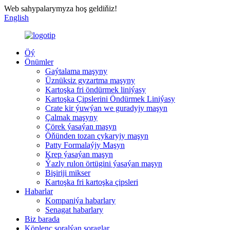
Web sahypalarymyza hoş geldiňiz!
English
Öý
Önümler
Gaýtalama maşyny
Üznüksiz gyzartma maşyny
Kartoşka fri öndürmek liniýasy
Kartoşka Çipslerini Öndürmek Liniýasy
Crate kir ýuwýan we guradyjy maşyn
Çalmak maşyny
Çörek ýasaýan maşyn
Öňünden tozan çykaryjy maşyn
Patty Formalaýjy Maşyn
Krep ýasaýan maşyn
Ýazly rulon örtügini ýasaýan maşyn
Bişiriji mikser
Kartoşka fri kartoşka çipsleri
Habarlar
Kompaniýa habarlary
Senagat habarlary
Biz barada
Köplenç soralýan soraglar