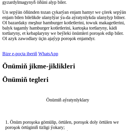
gyzardylmagynyň öňüni alyp biler.
Un sepýän öňünden tozan çykarýan enjam hamyr we çörek sepýän
enjam bilen bilelikde ulanylýar ýa-da aýratynlykda ulanylyp bilner.
Ol bazardaky meşhur hamburger kotletlerini, towuk makagetlerini,
balyk tagamly hamburger kotletlerini, kartoşka tortlaryny, kädi
tortlaryny, et kebaplaryny we beýleki önümleri poroşok edip biler.
Ol azyk zawodlary üçin ajaýyp poroşok enjamdyr.
Bize e-poçta iberiň
WhatsApp
Önümiň jikme-jiklikleri
Önümiň tegleri
Önümiň aýratynlyklary
1. Önüm poroşoka gömülip, ​​örtülen, poroşok doly örtülen we
poroşok örtüginiň tizligi ýokary;