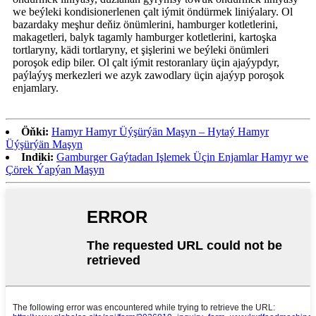
we beýleki kondisionerlenen çalt iýmit öndürmek liniýalary. Ol
bazardaky meşhur deňiz önümlerini, hamburger kotletlerini,
makagetleri, balyk tagamly hamburger kotletlerini, kartoşka
tortlaryny, kädi tortlaryny, et şişlerini we beýleki önümleri
poroşok edip biler. Ol çalt iýmit restoranlary üçin ajaýypdyr,
paýlaýyş merkezleri we azyk zawodlary üçin ajaýyp poroşok
enjamlary.
Öňki:
Hamyr Hamyr Üýşürýän Maşyn – Hytaý Hamyr
Üýşürýän Maşyn
Indiki:
Gamburger Gaýtadan Işlemek Üçin Enjamlar Hamyr we
Çörek Ýapýan Maşyn