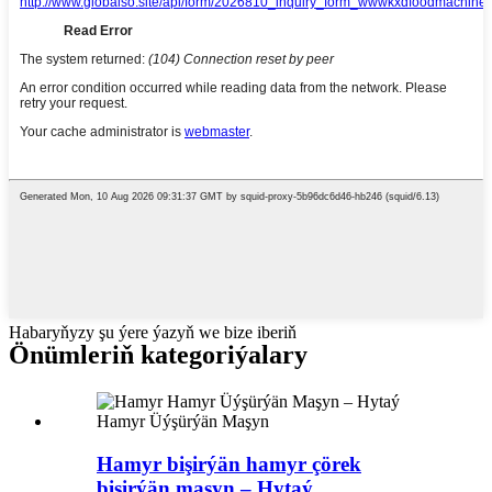
Habaryňyzy şu ýere ýazyň we bize iberiň
Önümleriň kategoriýalary
Hamyr bişirýän hamyr çörek
bişirýän maşyn – Hytaý...