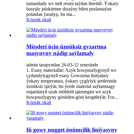
tamamlady we indi resmi taýdan iberildi. Ýokary
basyşly püskürtme dizaýny bilen poslamaýan
polatdan ýasalyp, bu ma...
Köpräk okaň
Müşderi üçin üznüksiz gyzartma
maşynyny nädip saýlamaly
admin tarapyndan 26-03-12 senesinde
1. Esasy materiallar: Azyk howpsuzlygynyň we
çydamlylygynyň esasy Gowurma liniýalary
ýokary temperatura, ýokary çyglylyk şertlerinde
üznüksiz işleýär, bu ýerde material saýlanmagy
enjamlaryň uzak möhletli işlemegini we azyk
howpsuzlygyny gönüden-göni kesgitleýär. ‌For...
Köpräk okaň
Iň gowy nugget önümçilik liniýasyny