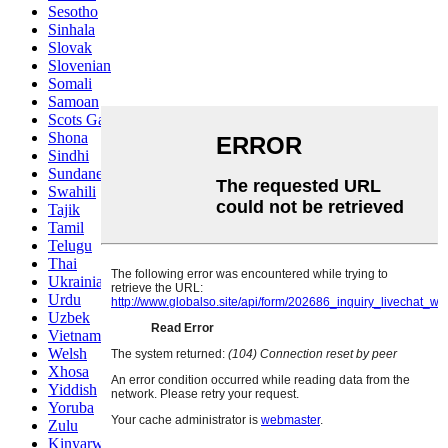
Sesotho
Sinhala
Slovak
Slovenian
Somali
Samoan
Scots Gaelic
Shona
Sindhi
Sundanese
Swahili
Tajik
Tamil
Telugu
Thai
Ukrainian
Urdu
Uzbek
Vietnamese
Welsh
Xhosa
Yiddish
Yoruba
Zulu
Kinyarwanda