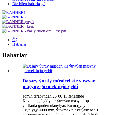
Biz bilen habarlaşyň
Öý
Habarlar
Habarlar
Daşary ýurtly müşderi kir ýuwýan
maşyny görmek üçin geldi
admin tarapyndan 26-06-11 senesinde
Kexinde gabykly kir ýuwýan maşyn köp
ýurtlarda giňden ulanylýar. Bu maşynyň
uzynlygy 4000 mm, ýuwmak funksiýasy bar. Bu
kir ýuwýan maşyn aýratyn arassalamak üçin üç