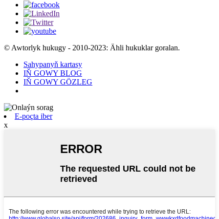
© Awtorlyk hukugy - 2010-2023: Ähli hukuklar goralan.
Sahypanyň kartasy
IŇ GOWY BLOG
IŇ GOWY GÖZLEG
E-poçta iber
x