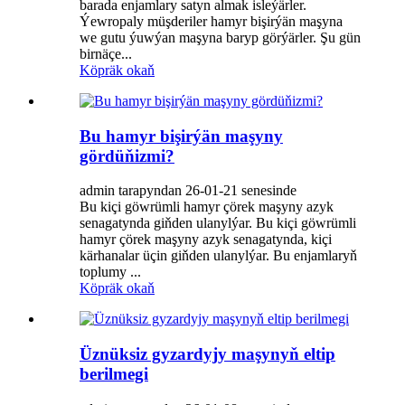
barada enjamlary satyn almak isleýärler.
Ýewropaly müşderiler hamyr bişirýän maşyna
we gutu ýuwýan maşyna baryp görýärler. Şu gün
birnäçe...
Köpräk okaň
Bu hamyr bişirýän maşyny
gördüňizmi?
admin tarapyndan 26-01-21 senesinde
Bu kiçi göwrümli hamyr çörek maşyny azyk
senagatynda giňden ulanylýar. Bu kiçi göwrümli
hamyr çörek maşyny azyk senagatynda, kiçi
kärhanalar üçin giňden ulanylýar. Bu enjamlaryň
toplumy ...
Köpräk okaň
Üznüksiz gyzardyjy maşynyň eltip
berilmegi