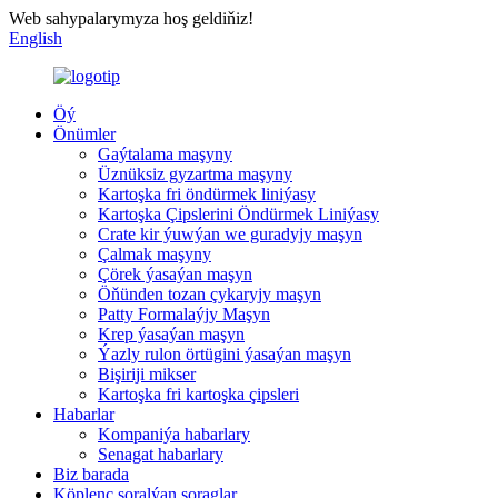
Web sahypalarymyza hoş geldiňiz!
English
Öý
Önümler
Gaýtalama maşyny
Üznüksiz gyzartma maşyny
Kartoşka fri öndürmek liniýasy
Kartoşka Çipslerini Öndürmek Liniýasy
Crate kir ýuwýan we guradyjy maşyn
Çalmak maşyny
Çörek ýasaýan maşyn
Öňünden tozan çykaryjy maşyn
Patty Formalaýjy Maşyn
Krep ýasaýan maşyn
Ýazly rulon örtügini ýasaýan maşyn
Bişiriji mikser
Kartoşka fri kartoşka çipsleri
Habarlar
Kompaniýa habarlary
Senagat habarlary
Biz barada
Köplenç soralýan soraglar