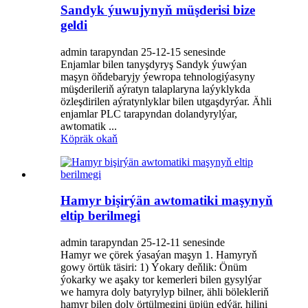
Sandyk ýuwujynyň müşderisi bize
geldi
admin tarapyndan 25-12-15 senesinde
Enjamlar bilen tanyşdyryş Sandyk ýuwýan
maşyn öňdebaryjy ýewropa tehnologiýasyny
müşderileriň aýratyn talaplaryna laýyklykda
özleşdirilen aýratynlyklar bilen utgaşdyrýar. Ähli
enjamlar PLC tarapyndan dolandyrylýar,
awtomatik ...
Köpräk okaň
Hamyr bişirýän awtomatiki maşynyň
eltip berilmegi
admin tarapyndan 25-12-11 senesinde
Hamyr we çörek ýasaýan maşyn 1. Hamyryň
gowy örtük täsiri: 1) Ýokary deňlik: Önüm
ýokarky we aşaky tor kemerleri bilen gysylýar
we hamyra doly batyrylyp bilner, ähli bölekleriň
hamyr bilen doly örtülmegini üpjün edýär, hilini