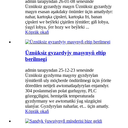
admin tarapyndan 26-01-08 senesinde
Üznüksiz gyzardyjy maşyn Üznüksiz gyzardyjy
maşyn esasan aşakdaky önümler üçin amatlydyr:
nahar, kartoşka çipsleri, kartoşka fri, banan
çipsleri we beýleki çişirilen iýmitler; giň lobya,
ýaşyl lobya, ýer hozy we beýleki ...
Köpräk okaň
Üznüksiz gyzardyjy maşynyň eltip
berilmegi
admin tarapyndan 25-12-23 senesinde
Üznüksiz gyzdyrma maşyny gyzdyrylan
iýmitleriň uly möçberde öndürilmegi üçin ýörite
döredilen netijeli awtomatlaşdyrylan enjamdyr.
304 poslanmaýan polat gurluşyny, PLC
gözegçiligini, hemişelik temperaturada
gyzdyrmany we awtomatiki ýag süzgüçini
ulanýar. Gyzdyrylan naharlar, et... üçin amatly.
Köpräk okaň