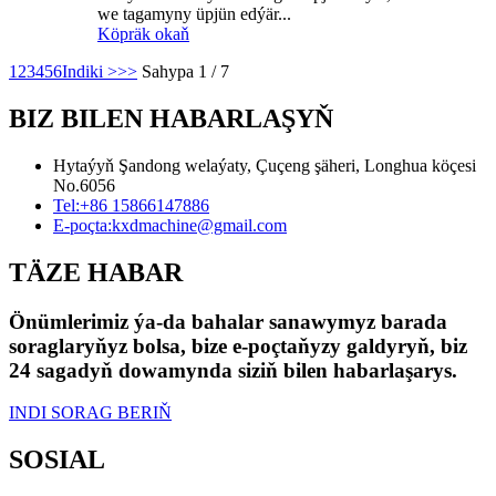
we tagamyny üpjün edýär...
Köpräk okaň
1
2
3
4
5
6
Indiki >
>>
Sahypa 1 / 7
BIZ BILEN HABARLAŞYŇ
Hytaýyň Şandong welaýaty, Çuçeng şäheri, Longhua köçesi
No.6056
Tel:
+86 15866147886
E-poçta:
kxdmachine@gmail.com
TÄZE HABAR
Önümlerimiz ýa-da bahalar sanawymyz barada
soraglaryňyz bolsa, bize e-poçtaňyzy galdyryň, biz
24 sagadyň dowamynda siziň bilen habarlaşarys.
INDI SORAG BERIŇ
SOSIAL