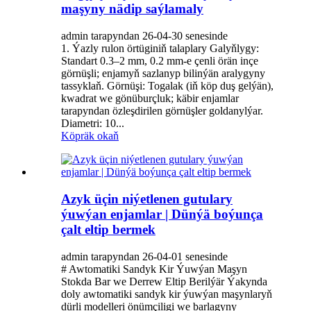
maşyny nädip saýlamaly
admin tarapyndan 26-04-30 senesinde
1. Ýazly rulon örtüginiň talaplary Galyňlygy:
Standart 0.3–2 mm, 0.2 mm-e çenli örän inçe
görnüşli; enjamyň sazlanyp bilinýän aralygyny
tassyklaň. Görnüşi: Togalak (iň köp duş gelýän),
kwadrat we gönüburçluk; käbir enjamlar
tarapyndan özleşdirilen görnüşler goldanylýar.
Diametri: 10...
Köpräk okaň
Azyk üçin niýetlenen gutulary
ýuwýan enjamlar | Dünýä boýunça
çalt eltip bermek
admin tarapyndan 26-04-01 senesinde
# Awtomatiki Sandyk Kir Ýuwýan Maşyn
Stokda Bar we Derrew Eltip Berilýär Ýakynda
doly awtomatiki sandyk kir ýuwýan maşynlaryň
dürli modelleri önümçiligi we barlagyny