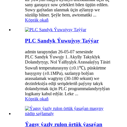
sany garaşsyz suw çelekleri bilen üpjün edilen.
Suwy gaýtadan ulanmak üçin aýlanyp we
süzülip bilner. Şeýle hem, awtomatiki ...
Köpräk okaň
PLC Sandyk Ýuwujysy Taýýar
admin tarapyndan 26-05-07 senesinde
PLC Sandyk Ýuwujy 1. Akylly Takyklyk
Dolandyryşy, Nol Ýalňyşlyk Arassalaýyş Täsiri
Suwuň temperaturasyny (±0.1℃), püskürtme
basyşyny (±0.1MPa), sazlanyp bolýan
arassalamak wagtyny (30-180 sekunt) we
dezinfeksiýa ediji serişdeleriň paýyny takyk
dolandyrmak üçin PLC programmalandyrylýan
logikany kabul edýär. Leke ...
Köpräk okaň
Ýagşy ýazly rulon örtük ýasaýan