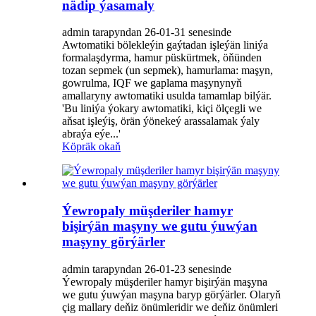
nädip ýasamaly
admin tarapyndan 26-01-31 senesinde
Awtomatiki bölekleýin gaýtadan işleýän liniýa
formalaşdyrma, hamur püskürtmek, öňünden
tozan sepmek (un sepmek), hamurlama: maşyn,
gowrulma, IQF we gaplama maşynynyň
amallaryny awtomatiki usulda tamamlap bilýär.
'Bu liniýa ýokary awtomatiki, kiçi ölçegli we
aňsat işleýiş, örän ýönekeý arassalamak ýaly
abraýa eýe...'
Köpräk okaň
Ýewropaly müşderiler hamyr
bişirýän maşyny we gutu ýuwýan
maşyny görýärler
admin tarapyndan 26-01-23 senesinde
Ýewropaly müşderiler hamyr bişirýän maşyna
we gutu ýuwýan maşyna baryp görýärler. Olaryň
çig mallary deňiz önümleridir we deňiz önümleri